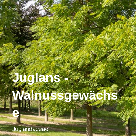
Juglans -
Walnussgewächs
e
Juglandaceae