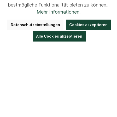
bestmögliche Funktionalität bieten zu können...
Mehr Informationen
.
Datenschutzeinstellungen
Cookies akzeptieren
Maldfeldstr. 4 | 21077 Hamburg
Alle Cookies akzeptieren
Telefon:
+49 (40) 76108-0
Fax: +49 (40)
76108-100 E-Mail:
LvE@LvE.de
Datenschutz
Cookies
Impressum
AGB
Kontakt
Newsletter
Disclaimer
Hinweisgeber
Barrierefreiheit
Bestellung widerrufen