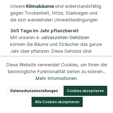
Unsere
Klimabäume
sind widerstandsfähig
gegen Trockenheit, Hitze, Starkregen und
die sich wandelnden Umweltbedingungen.
365 Tage im Jahr pflanzbereit
Mit unseren
4-Jahreszeiten-Gehölzen
können Sie Bäume und Sträucher das ganze
Jahr über pflanzen. Diese Gehölze sind
optimal vorbereitet und werden auf Wunsch
Diese Website verwendet Cookies, um Ihnen die
auch in dekorativen Erlenholzgefäßen
bestmögliche Funktionalität bieten zu können...
geliefert – ein Blickfang für Garten, Terrasse
Mehr Informationen
.
oder Eingangsbereich.
Datenschutzeinstellungen
Cookies akzeptieren
Besuchen Sie die Baumschule Lorenz von
Alle Cookies akzeptieren
Ehren
Überzeugen Sie sich selbst von der Vielfalt