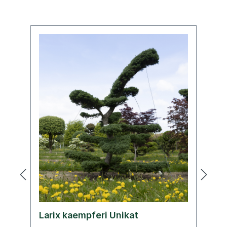
Larix kaempferi Unikat
C