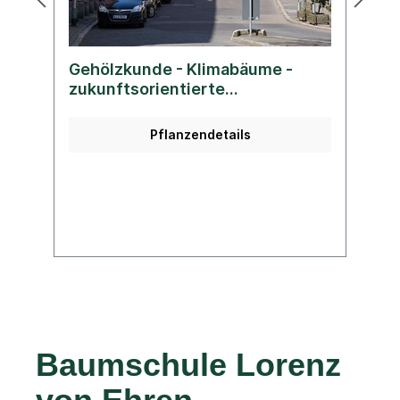
Gehölzkunde - Klimabäume -
G
zukunftsorientierte
W
Pflanzenauswahl
Pflanzendetails
Baumschule Lorenz