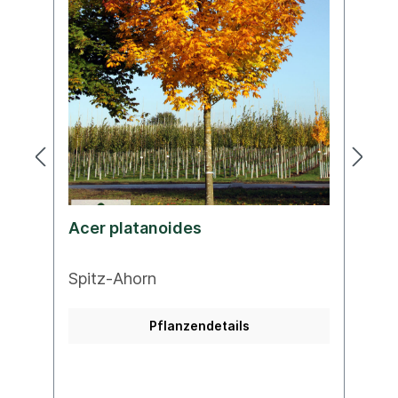
Acer platanoides
A
Spitz-Ahorn
B
Pflanzendetails