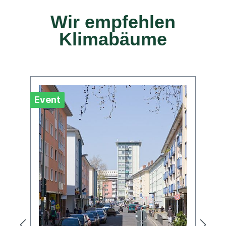
Wir empfehlen
Klimabäume
Event
Ev