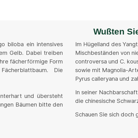
Wußten Si
 biloba ein intensives
Im Hügelland des Yangt
em Gelb. Dabei treiben
Mischbeständen von nie
 Ihre fächerförmige Form
controversa und C. kou
cherblattbaum. Die
sowie mit Magnolia-Arte
Pyrus calleryana und za
In seiner Nachbarschaf
interhart und übersteht
die chinesische Schwarz
jungen Bäumen bitte den
Schauen Sie sich doch g