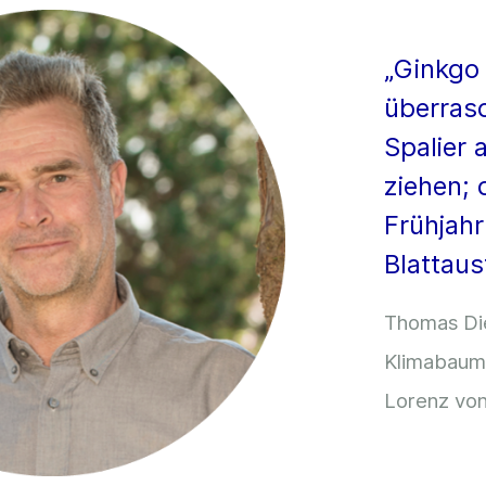
„Ginkgo 
überras
Spalier
ziehen; 
Frühjah
Blattaus
Thomas Di
Klimabaum
Lorenz von