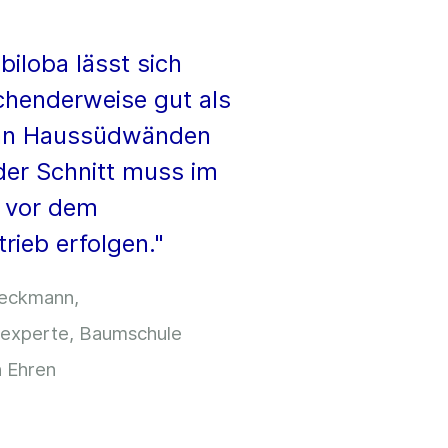
biloba lässt sich
chenderweise gut als
 an Haussüdwänden
der Schnitt muss im
r vor dem
trieb erfolgen."
eckmann,
experte, Baumschule
 Ehren