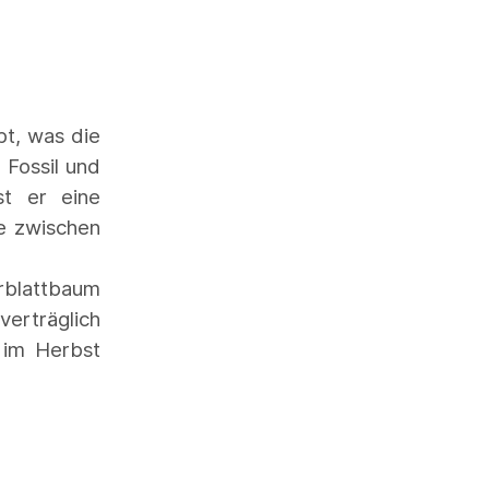
bt, was die
 Fossil und
st er eine
ze zwischen
rblattbaum
verträglich
g im Herbst
.