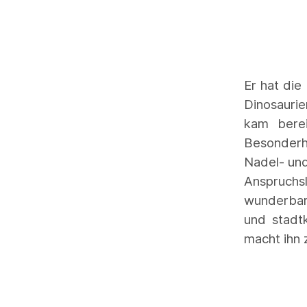
Er hat die
Dinosaurie
kam berei
Besonderhe
Nadel- un
Anspruchs
wunderbar 
und stadtk
macht ihn 