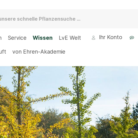
Ihr Konto
n
Service
Wissen
LvE Welt
uft
von Ehren-Akademie