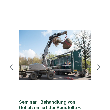
Ev
Seminar - Behandlung von
S
Gehölzen auf der Baustelle -
G