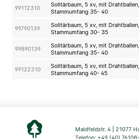
Solitärbaum, 5 xv, mit Drahtball
99112310
Stammumfang 35- 40
Solitärbaum, 5 xv, mit Drahtballe
99790139
Stammumfang 30- 35
Solitärbaum, 5 xv, mit Drahtballe
99890139
Stammumfang 35- 40
Solitärbaum, 5 xv, mit Drahtballe
99122310
Stammumfang 40- 45
Maldfeldstr. 4 | 21077 
Telefon:
+49 (40) 76108