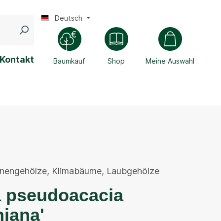
Deutsch
Kontakt
Baumkauf
Shop
Meine Auswahl
enengehölze
,
Klimabäume
,
Laubgehölze
a pseudoacacia
iana'