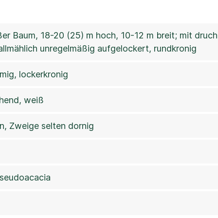
ßer Baum, 18-20 (25) m hoch, 10-12 m breit; mit dr
 allmählich unregelmäßig aufgelockert, rundkronig
rmig, lockerkronig
ühend, weiß
n, Zweige selten dornig
pseudoacacia