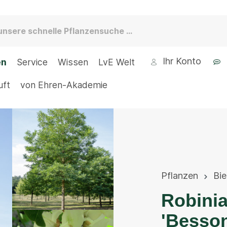
Ihr Konto
en
Service
Wissen
LvE Welt
uft
von Ehren-Akademie
Pflanzen
Bi
Robini
'Besson