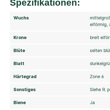
Spezifikationen:
Wuchs
mittelgro
eiförmig,
Krone
breit eifö
Blüte
selten bl
Blatt
dunkelgrü
Härtegrad
Zone 6
Sonstiges
Siehe R. 
Biene
Ja