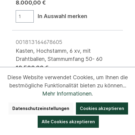
8.000,00 €
In Auswahl merken
001813164678605
Kasten, Hochstamm, 6 xv, mit
Drahtballen, Stammumfang 50- 60
10.500,00 €
Diese Website verwendet Cookies, um Ihnen die
In Auswahl merken
bestmögliche Funktionalität bieten zu können...
Mehr Informationen
.
005212665204284
Datenschutzeinstellungen
Cookies akzeptieren
Kasten, Hochstamm, 6 xv, mit
Alle Cookies akzeptieren
Drahtballen, Stammumfang 60- 70
13.500,00 €