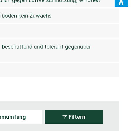
indlich gegen Luftverschmutzung, windfest
 Tonböden kein Zuwachs
ht beschattend und tolerant gegenüber
Filtern