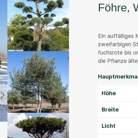
Föhre, 
Ein auffälliges
zweifarbigen St
fuchsrote bis o
die Pflanze älter
Hauptmerkmal
Höhe
Breite
Licht