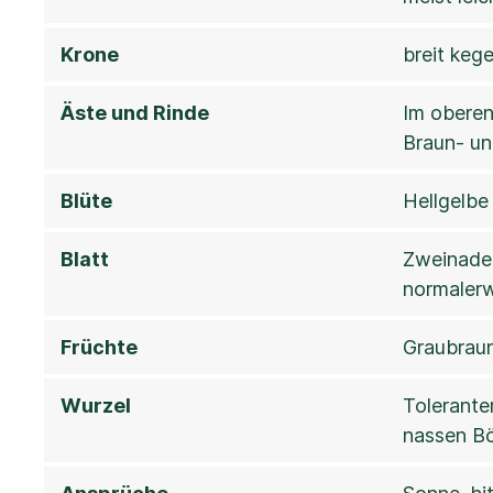
Krone
breit keg
Äste und Rinde
Im oberen
Braun- u
Blüte
Hellgelbe
Blatt
Zweinadel
normalerw
Früchte
Graubraun
Wurzel
Tolerante
nassen Bö