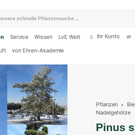
Ihr Konto
en
Service
Wissen
LvE Welt
uft
von Ehren-Akademie
Pflanzen
Bi
Nadelgehölze
Pinus s