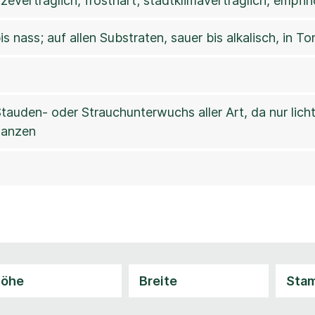
tzeverträglich, frosthart; stadtklimaverträglich, empf
is nass; auf allen Substraten, sauer bis alkalisch, in
 Stauden- oder Strauchunterwuchs aller Art, da nur lic
lanzen