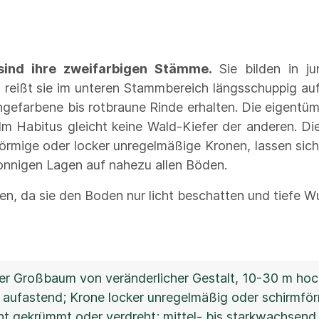
sind ihre zweifarbigen Stämme.
Sie bilden in ju
rd, reißt sie im unteren Stammbereich längsschuppig a
angefarbene bis rotbraune Rinde erhalten. Die eigent
 Im Habitus gleicht keine Wald-Kiefer der anderen. 
mige oder locker unregelmäßige Kronen, lassen sich 
sonnigen Lagen auf nahezu allen Böden.
en, da sie den Boden nur licht beschatten und tiefe Wu
er Großbaum von veränderlicher Gestalt, 10-30 m hoch,
h aufastend; Krone locker unregelmäßig oder schirmf
cht gekrümmt oder verdreht; mittel- bis starkwachsend