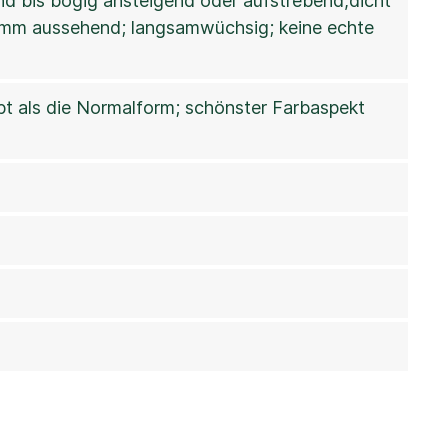
nd bis bogig ansteigend oder aufstrebend,dicht
tamm aussehend; langsamwüchsig; keine echte
rbt als die Normalform; schönster Farbaspekt