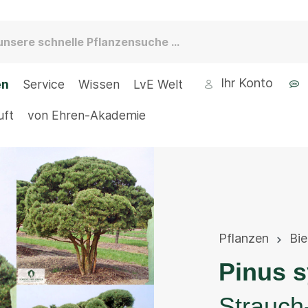
Ihr Konto
en
Service
Wissen
LvE Welt
uft
von Ehren-Akademie
Pflanzen
Bi
Pinus s
Strauch