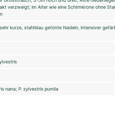
r Großstrauch, 3-5m hoch und breit; Äste niederliege
kt verzweigt; im Alter wie eine Schirmkrone ohne S
m
 sehr kurze, stahlblau getönte Nadeln, intensiver gefä
ylvestris
ris nana; P. sylvestris pumila