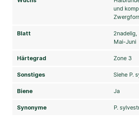
Wuchs
Halbrunde
und kompa
Zwergfor
Blatt
2nadelig,
Mai-Juni
Härtegrad
Zone 3
Sonstiges
Siehe P. s
Biene
Ja
Synonyme
P. sylvest