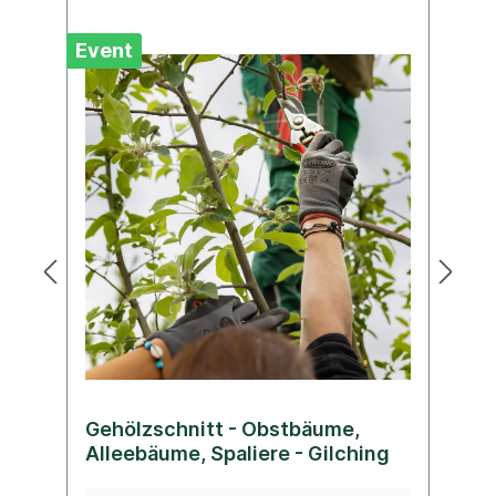
Event
Ev
Gehölzschnitt - Obstbäume,
G
Alleebäume, Spaliere - Gilching
r