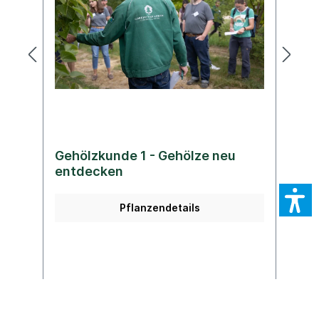
Gehölzkunde 1 - Gehölze neu
G
entdecken
A
Pflanzendetails