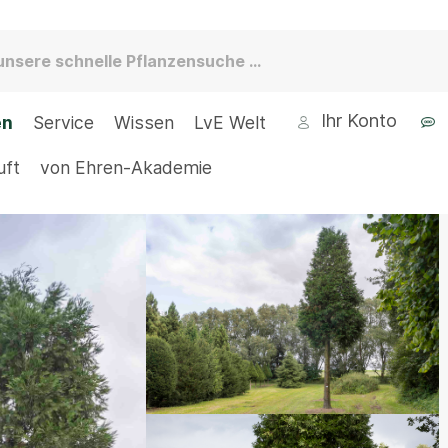
Ihr Konto
en
Service
Wissen
LvE Welt
uft
von Ehren-Akademie