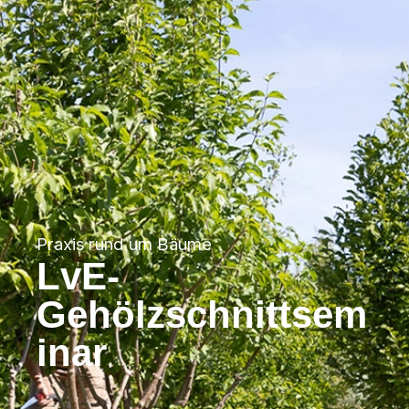
Praxis rund um Bäume
LvE-
Gehölzschnittsem
inar