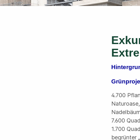
Exku
Extr
Hintergru
Grünproje
4.700 Pfla
Naturoase,
Nadelbäume
7.600 Quad
1.700 Quad
begrünter 