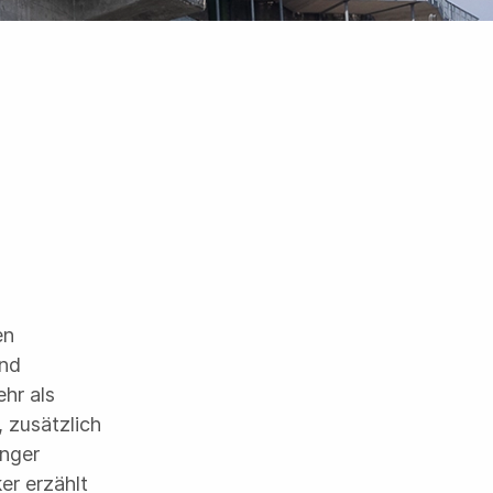
en
und
hr als
 zusätzlich
anger
er erzählt