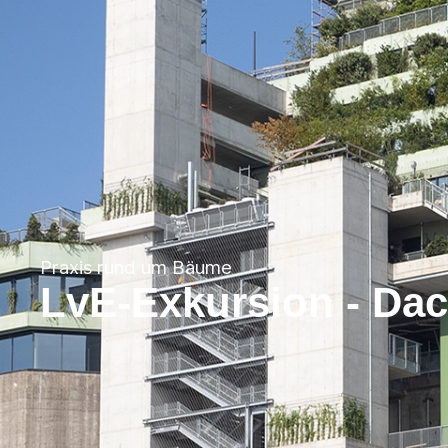
Praxis rund um Bäume
LvE-Exkursion - Da