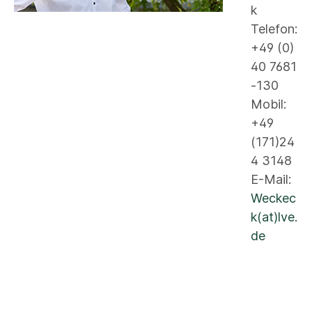
k
Telefon:
+49 (0)
40 7681
-130
Mobil:
+49
(171)24
4 3148
E-Mail:
Weckec
k(at)lve.
de