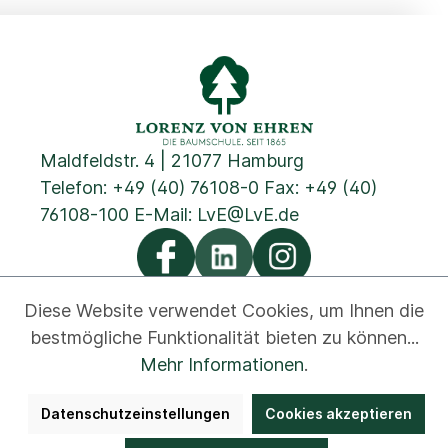
Maldfeldstr. 4 | 21077 Hamburg
Telefon:
+49 (40) 76108-0
Fax: +49 (40)
76108-100 E-Mail:
LvE@LvE.de
Diese Website verwendet Cookies, um Ihnen die
bestmögliche Funktionalität bieten zu können...
Datenschutz
Cookies
Impressum
AGB
Kontakt
Mehr Informationen
.
Newsletter
Disclaimer
Hinweisgeber
Datenschutzeinstellungen
Cookies akzeptieren
Barrierefreiheit
Bestellung widerrufen