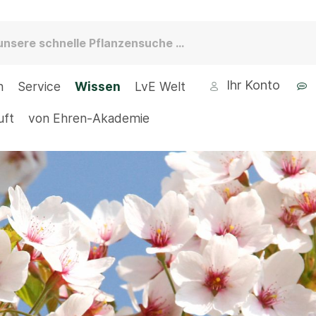
Ihr Konto
n
Service
Wissen
LvE Welt
uft
von Ehren-Akademie