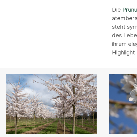
Die
Prunu
atemberau
steht sym
des Leben
ihrem ele
Highlight