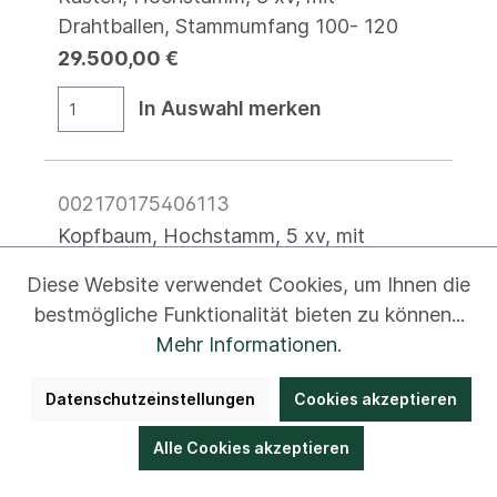
Drahtballen, Stammumfang 100- 120
29.500,00 €
In Auswahl merken
002170175406113
Kopfbaum, Hochstamm, 5 xv, mit
Drahtballen, Stammumfang 35- 40
Diese Website verwendet Cookies, um Ihnen die
3.500,00 €
bestmögliche Funktionalität bieten zu können...
Mehr Informationen
.
In Auswahl merken
Datenschutzeinstellungen
Cookies akzeptieren
005327856770773
Alle Cookies akzeptieren
Kopfbaum, Hochstamm, 6 xv, mit