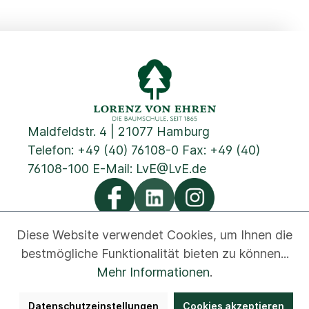
Maldfeldstr. 4 | 21077 Hamburg
Telefon:
+49 (40) 76108-0
Fax: +49 (40)
76108-100 E-Mail:
LvE@LvE.de
Diese Website verwendet Cookies, um Ihnen die
bestmögliche Funktionalität bieten zu können...
Datenschutz
Cookies
Impressum
AGB
Kontakt
Mehr Informationen
.
Newsletter
Disclaimer
Hinweisgeber
Datenschutzeinstellungen
Cookies akzeptieren