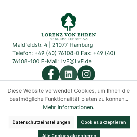
Maldfeldstr. 4 | 21077 Hamburg
Telefon:
+49 (40) 76108-0
Fax: +49 (40)
76108-100 E-Mail:
LvE@LvE.de
Diese Website verwendet Cookies, um Ihnen die
bestmögliche Funktionalität bieten zu können...
Datenschutz
Cookies
Impressum
AGB
Kontakt
Mehr Informationen
.
Newsletter
Disclaimer
Hinweisgeber
Datenschutzeinstellungen
Cookies akzeptieren
Barrierefreiheit
Bestellung widerrufen
Alle Cookies akzeptieren