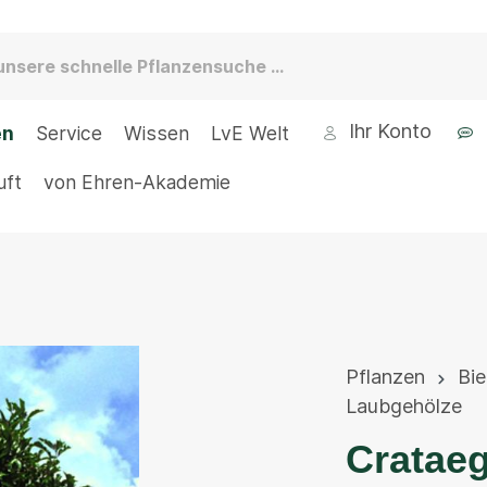
Ihr Konto
en
Service
Wissen
LvE Welt
uft
von Ehren-Akademie
Pflanzen
Bi
Laubgehölze
Crataeg