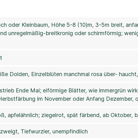
ch oder Kleinbaum, Höhe 5-8 (10)m, 3-5m breit, anfang
nd unregelmäßig-breitkronig oder schirmförmig; wenig
t
ße Dolden, Einzelblüten manchmal rosa über- haucht, 
strieb Ende Mai; eiförmige Blätter, wie immergrün wi
 Herbstfärbung im November oder Anfang Dezember, 
ß, apfelähnlich; ziegelrot, spät färbend, ab Oktober, 
zweigt, Tiefwurzler, unempfindlich