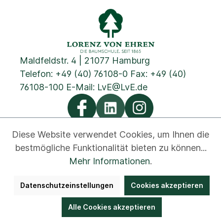
Maldfeldstr. 4 | 21077 Hamburg
Telefon:
+49 (40) 76108-0
Fax: +49 (40)
76108-100 E-Mail:
LvE@LvE.de
Diese Website verwendet Cookies, um Ihnen die
bestmögliche Funktionalität bieten zu können...
Datenschutz
Cookies
Impressum
AGB
Kontakt
Mehr Informationen
.
Newsletter
Disclaimer
Hinweisgeber
Datenschutzeinstellungen
Cookies akzeptieren
Barrierefreiheit
Bestellung widerrufen
Alle Cookies akzeptieren