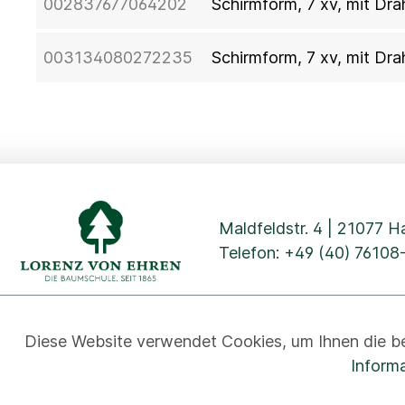
002837677064202
Schirmform, 7 xv, mit Dr
003134080272235
Schirmform, 7 xv, mit Dr
Maldfeldstr. 4 | 21077 
Telefon:
+49 (40) 76108
Diese Website verwendet Cookies, um Ihnen die be
Datenschutz
Cookies
Impressum
AGB
Kontakt
Inform
© 2026 Baumschule Lorenz von Ehren