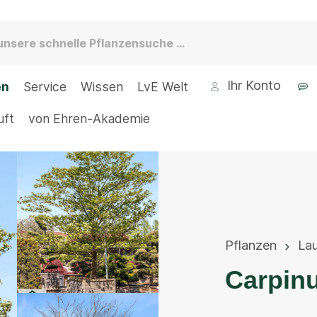
Ihr Konto
en
Service
Wissen
LvE Welt
uft
von Ehren-Akademie
Pflanzen
La
Carpinu