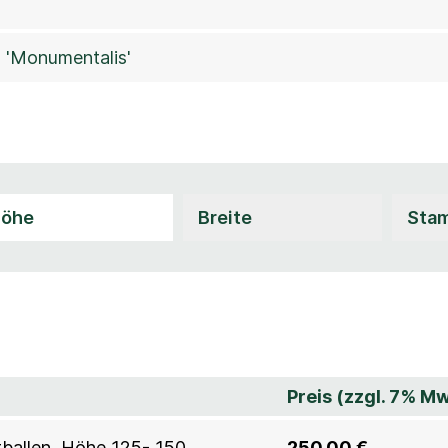
s 'Monumentalis'
Preis (zzgl. 7% Mw
htballen, Höhe 125- 150
250,00 €