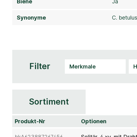
Biene
Ja
Synonyme
C. betulu
Filter
Sortiment
Produkt-Nr
Optionen
bkA623887267456
Solitär, 4 xv, mit Dra