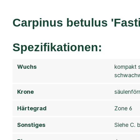
Carpinus betulus 'Fas
Spezifikationen:
Wuchs
kompakt s
schwachw
Krone
säulenför
Härtegrad
Zone 6
Sonstiges
Siehe C. 