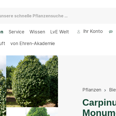
Ihr Konto
en
Service
Wissen
LvE Welt
uft
von Ehren-Akademie
Pflanzen
Bi
Carpinu
Monume