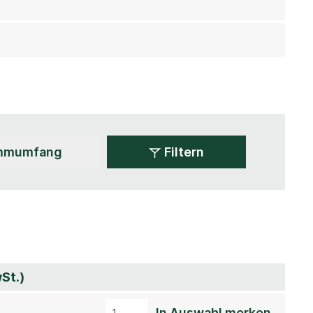
Filtern
St.)
In Auswahl merken