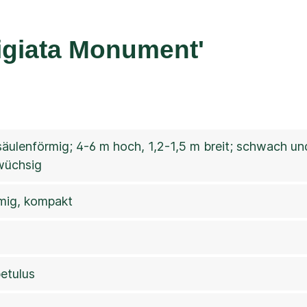
tigiata Monument'
äulenförmig; 4-6 m hoch, 1,2-1,5 m breit; schwach 
üchsig
mig, kompakt
betulus