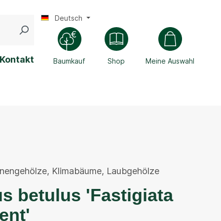
Deutsch
Kontakt
Baumkauf
Shop
Meine Auswahl
enengehölze
,
Klimabäume
,
Laubgehölze
s betulus 'Fastigiata
nt'