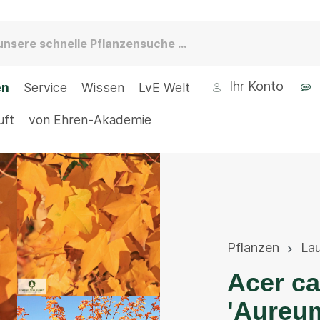
Ihr Konto
en
Service
Wissen
LvE Welt
uft
von Ehren-Akademie
Pflanzen
La
Acer c
'Aureu