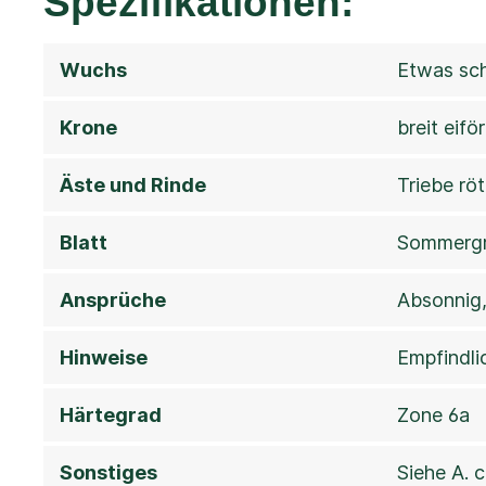
Spezifikationen:
Wuchs
Etwas sch
Krone
breit eifö
Äste und Rinde
Triebe rö
Blatt
Sommergrü
Ansprüche
Absonnig,
Hinweise
Empfindli
Härtegrad
Zone 6a
Sonstiges
Siehe A.